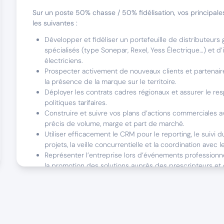
Sur un poste 50% chasse / 50% fidélisation, vos principale
les suivantes :
Développer et fidéliser un portefeuille de distributeurs 
spécialisés (type Sonepar, Rexel, Yess Électrique…) et d’i
électriciens.
Prospecter activement de nouveaux clients et partenair
la présence de la marque sur le territoire.
Déployer les contrats cadres régionaux et assurer le re
politiques tarifaires.
Construire et suivre vos plans d’actions commerciales a
précis de volume, marge et part de marché.
Utiliser efficacement le CRM pour le reporting, le suivi d
projets, la veille concurrentielle et la coordination avec l
Représenter l’entreprise lors d’événements professionne
la promotion des solutions auprès des prescripteurs et
Ce poste est fait pour vous si
Votre profil idéal ?