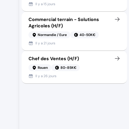
Il y a
15 jours
Commercial terrain - Solutions
Agricoles (H/F)
Normandie / Eure
40-50K€
Il y a
21 jours
Chef des Ventes (H/F)
Rouen
80-85K€
Il y a
26 jours