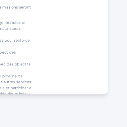
s missions seront
généralistes et
nstallateurs
es pour renforcer
spect des
vec des objectifs
u pipeline de
es autres services.
ls et participer à
 décideurs locaux.