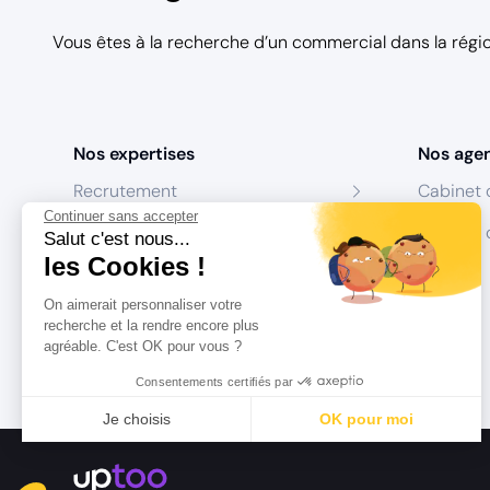
Vous êtes à la recherche d’un commercial dans la ré
Nos expertises
Nos age
Recrutement
Cabinet 
Continuer sans accepter
Formation
Centres 
Salut c'est nous...
les Cookies !
Coaching
On aimerait personnaliser votre
Conseil
recherche et la rendre encore plus
agréable. C'est OK pour vous ?
Consentements certifiés par
Je choisis
OK pour moi
Axeptio consent
Plateforme de Gestion du Consentement : Personnalisez vo
Notre plateforme vous permet d'adapter et de gérer vos param