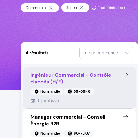
Commercial
Rouen
Tout réinitialiser
4
résultats
Tri par pertinence
Ingénieur Commercial - Contrôle
d'accès (H/F)
Normandie
56-66K€
Il y a
19 jours
Manager commercial - Conseil
Énergie B2B
Normandie
60-75K€