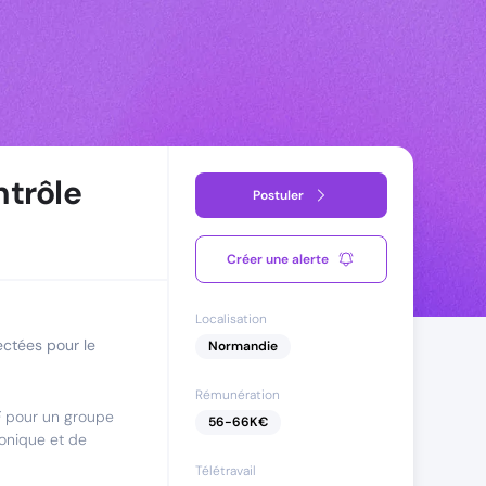
ntrôle
Postuler
Créer une alerte
Localisation
ectées pour le
Normandie
Rémunération
F
pour un groupe
56
-
66
K€
ronique et de
Télétravail