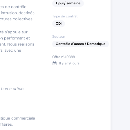
1
jour
/ semaine
s de contrôle
-intrusion
, destinés
Type de contrat
uctures collectives.
CDI
té s’appuie sur
Secteur
on performant et
ent. Nous réalisons
Contrôle d'accès / Domotique
s, avec une
Offre n°
49388
Il y a
19 jours
n home office.
litique commerciale
ffaires.