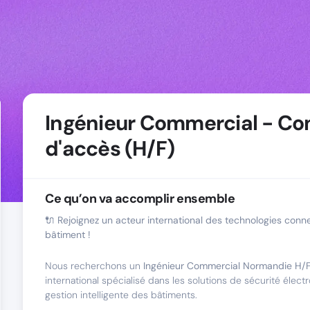
Ingénieur Commercial - Co
d'accès (H/F)
Ce qu’on va accomplir ensemble
🔌 Rejoignez un acteur international des technologies conn
bâtiment !
Nous recherchons un
Ingénieur Commercial Normandie H/
international spécialisé dans les solutions de sécurité élect
gestion intelligente des bâtiments.