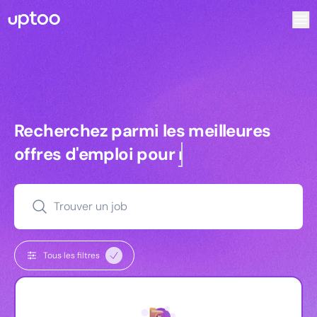
Recherchez parmi les meilleures offres d’emploi pour Comm
Recherchez parmi les meilleures off
Recherchez parmi les meilleures
offres d'emploi pour
managers
Trouver un job
Tous les filtres