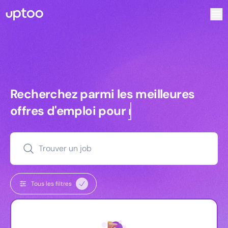
Recherchez parmi les meilleures offres d’emploi pour Comm
Recherchez parmi les meilleures off
Recherchez parmi les meilleures
offres d'emploi pour
managers
Trouver un job
Tous les filtres