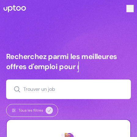
Recherchez parmi les meilleures offres d’emploi pour Comm
Recherchez parmi les meilleures off
Recherchez parmi les meilleures
offres d'emploi pour
managers
Trouver un job
Tous les filtres