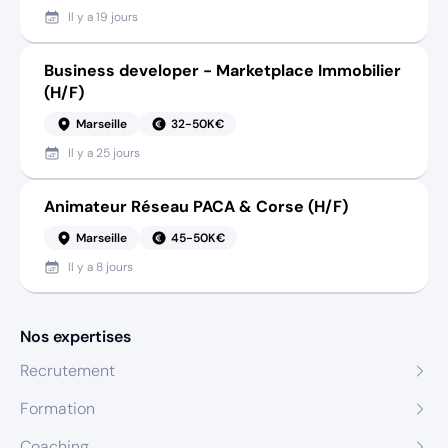
Il y a
19 jours
Business developer - Marketplace Immobilier
(H/F)
Marseille
32-50K€
Il y a
25 jours
Animateur Réseau PACA & Corse (H/F)
Marseille
45-50K€
Il y a
8 jours
Nos expertises
Recrutement
Formation
Coaching