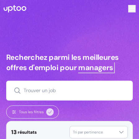
Recherchez parmi les meilleures offres d’emploi pour Com
Recherchez parmi les meilleures off
Recherchez parmi les meilleures
offres d'emploi pour
managers
Trouver un job
Tous les filtres
13
résultats
Tri par pertinence