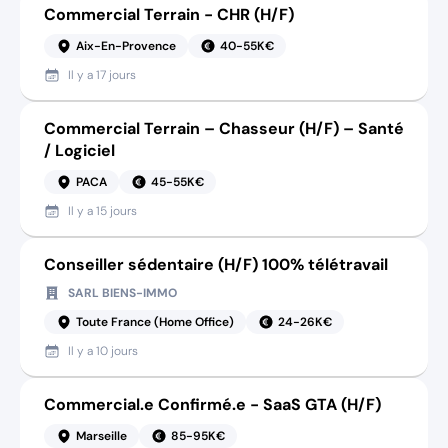
Commercial Terrain - CHR (H/F)
Aix-En-Provence
40-55K€
Il y a
17 jours
Commercial Terrain – Chasseur (H/F) – Santé
/ Logiciel
PACA
45-55K€
Il y a
15 jours
Conseiller sédentaire (H/F) 100% télétravail
SARL BIENS-IMMO
Toute France (Home Office)
24-26K€
Il y a
10 jours
Commercial.e Confirmé.e - SaaS GTA (H/F)
Marseille
85-95K€