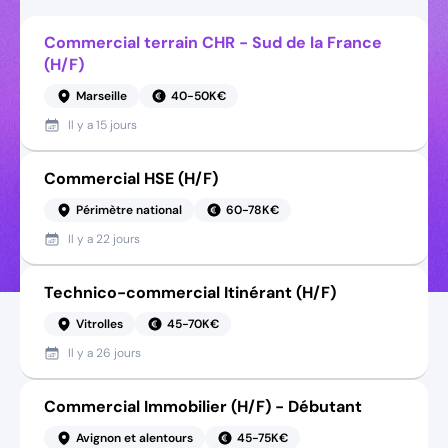
Commercial terrain CHR - Sud de la France
(H/F)
Marseille
40-50K€
Il y a
15 jours
Commercial HSE (H/F)
Périmètre national
60-78K€
Il y a
22 jours
Technico-commercial Itinérant (H/F)
Vitrolles
45-70K€
Il y a
26 jours
Commercial Immobilier (H/F) - Débutant
Avignon et alentours
45-75K€