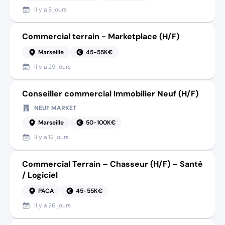
Il y a
8 jours
Commercial terrain - Marketplace (H/F)
Marseille
45-55K€
Il y a
29 jours
Conseiller commercial Immobilier Neuf (H/F)
NEUF MARKET
Marseille
50-100K€
Il y a
12 jours
Commercial Terrain – Chasseur (H/F) – Santé
/ Logiciel
PACA
45-55K€
Il y a
26 jours