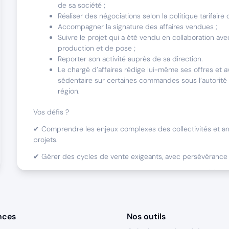
de sa société ;
Réaliser des négociations selon la politique tarifaire d
Accompagner la signature des affaires vendues ;
Suivre le projet qui a été vendu en collaboration av
production et de pose ;
Reporter son activité auprès de sa direction.
Le chargé d’affaires rédige lui-même ses offres et 
sédentaire sur certaines commandes sous l’autorité
région.
Vos défis ?
✔ Comprendre les enjeux complexes des collectivités et ant
projets.
✔ Gérer des cycles de vente exigeants, avec persévérance e
✔ Travailler en home-office, tout en restant connecté(e) à
Nos clients
:
collectivités territoriales
(stations balnéaires, s
lieux historiques et villes).
nces
Nos outils
Nos interlocuteurs :
maires, directeurs de services, architecte