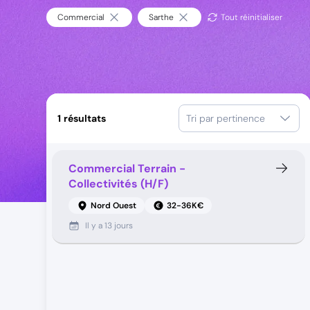
Commercial
Sarthe
Tout réinitialiser
1
résultats
Tri par pertinence
Commercial Terrain -
Collectivités (H/F)
Nord Ouest
32-36K€
Il y a
13 jours