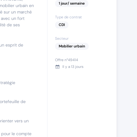
1
jour
/ semaine
mobilier urbain en
clé sur un marché
Type de contrat
, avec un fort
lité de ses
CDI
Secteur
un esprit de
Mobilier urbain
Offre n°
49414
Il y a
13 jours
tratégie
ortefeuille de
rienter vers un
s pour le compte