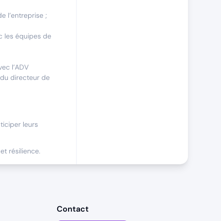
e l’entreprise ;
ec les équipes de
avec l’ADV
 du directeur de
iciper leurs
t résilience.
 une équipe soudée.
tations thermales,
Contact
s,...