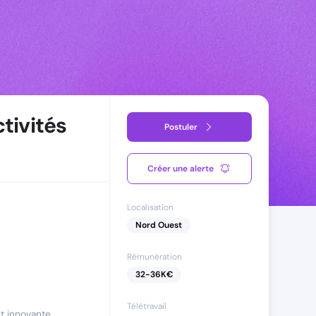
tivités
Postuler
Créer une alerte
Localisation
Nord Ouest
Rémunération
32
-
36
K€
Télétravail
t innovante,