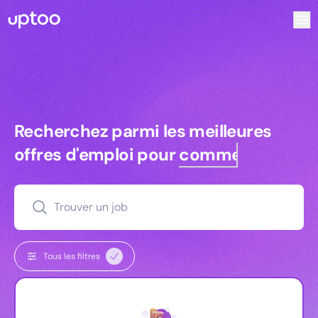
Recherchez parmi les meilleures offres d’emploi pour Com
Recherchez parmi les meilleures off
Recherchez parmi les meilleures
offres d'emploi pour
commerciaux
Trouver un job
Tous les filtres