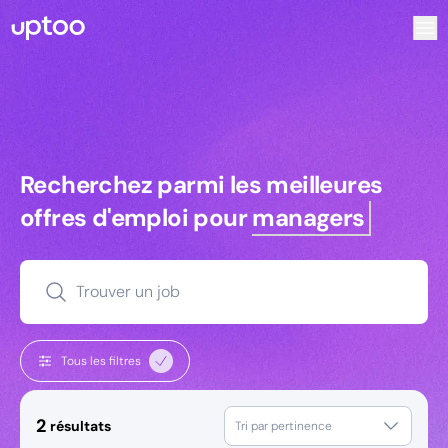
Recherchez parmi les meilleures offres d’emploi pour Com
Recherchez parmi les meilleures off
Recherchez parmi les meilleures
offres d'emploi pour
managers
Trouver un job
Tous les filtres
2
résultats
Tri par pertinence