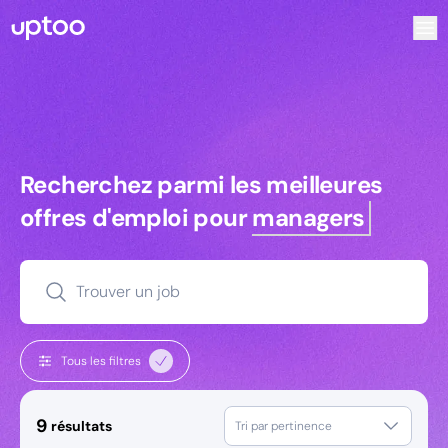
Recherchez parmi les meilleures offres d’emploi pour Comm
Recherchez parmi les meilleures off
Recherchez parmi les meilleures
offres d'emploi pour
managers
Trouver un job
Tous les filtres
9
résultats
Tri par pertinence