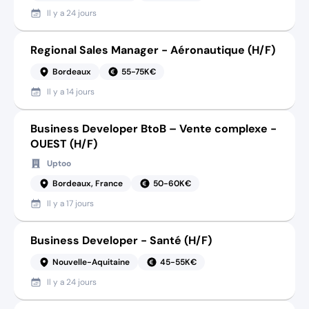
Il y a
24 jours
Regional Sales Manager - Aéronautique (H/F)
Bordeaux
55-75K€
Il y a
14 jours
Business Developer BtoB – Vente complexe -
OUEST (H/F)
Uptoo
Bordeaux, France
50-60K€
Il y a
17 jours
Business Developer - Santé (H/F)
Nouvelle-Aquitaine
45-55K€
Il y a
24 jours