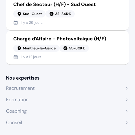
Chef de Secteur (H/F) - Sud Ouest
Sud-Ouest
32-34K€
Il y a
29 jours
Chargé d'Affaire - Photovoltaique (H/F)
Montlieu-la-Garde
55-60K€
Il y a
12 jours
Nos expertises
Recrutement
Formation
Coaching
Conseil