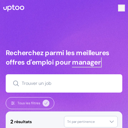
Recherchez parmi les meilleures offres d’emploi pour Comm
Recherchez parmi les meilleures off
Recherchez parmi les meilleures
offres d'emploi pour
managers
Trouver un job
Tous les filtres
2
résultats
Tri par pertinence