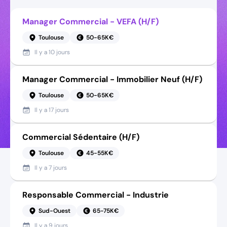
Manager Commercial - VEFA (H/F)
Toulouse
50-65K€
Il y a
10 jours
Manager Commercial - Immobilier Neuf (H/F)
Toulouse
50-65K€
Il y a
17 jours
Commercial Sédentaire (H/F)
Toulouse
45-55K€
Il y a
7 jours
Responsable Commercial - Industrie
Sud-Ouest
65-75K€
Il y a
9 jours