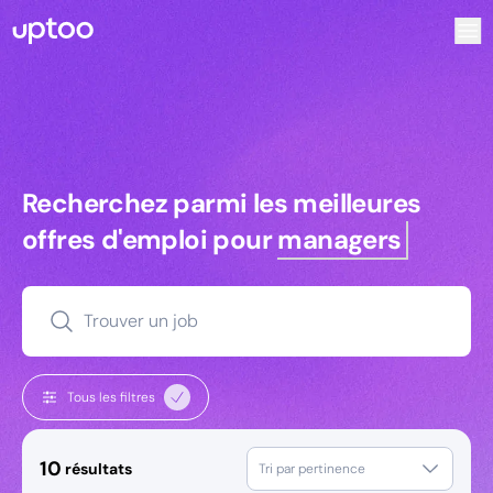
Recherchez parmi les meilleures offres d’emploi pour Comm
Recherchez parmi les meilleures off
Recherchez parmi les meilleures
offres d'emploi pour
managers
Trouver un job
Tous les filtres
10
résultats
Tri par pertinence