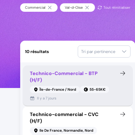
Commercial
Val-d-Oise
Tout réinitialiser
10
résultats
Tri par pertinence
Technico-Commercial - BTP
(H/F)
Île-de-France / Nord
55-65K€
Il y a
7 jours
Technico-commercial - CVC
(H/F)
Ile De France, Normandie, Nord