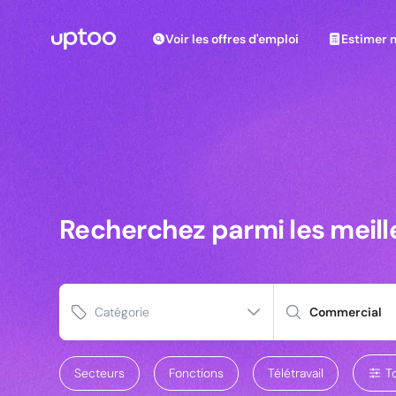
Voir les offres d'emploi
Estimer m
Voir les offres d'emploi
Estimer 
Recherchez parmi les meilleures offres d’emploi pou
Recherchez parmi les meil
Recherchez parmi les meill
Catégorie
Secteurs
Fonctions
Télétravail
To