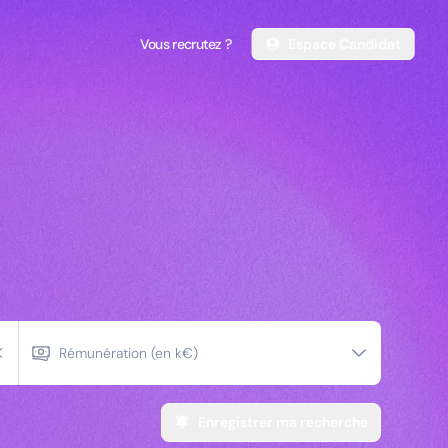
Vous recrutez ?
Espace Candidat
Vous recrutez ?
Espace Candidat
et managers
rciaux
Rémunération (en k€)
Enregistrer ma recherche