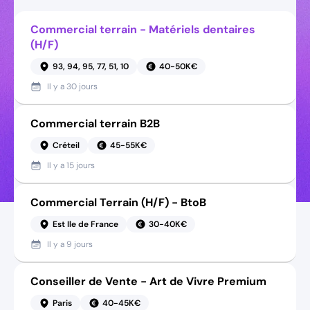
Commercial terrain - Matériels dentaires
(H/F)
93, 94, 95, 77, 51, 10
40-50K€
Il y a
30 jours
Commercial terrain B2B
Créteil
45-55K€
Il y a
15 jours
Commercial Terrain (H/F) - BtoB
Est Ile de France
30-40K€
Il y a
9 jours
Conseiller de Vente - Art de Vivre Premium
Paris
40-45K€