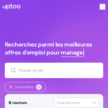
Recherchez parmi les meilleures offres d’emploi pour Com
Recherchez parmi les meilleures off
Recherchez parmi les meilleures
offres d'emploi pour
managers
Trouver un job
Tous les filtres
6
résultats
Tri par pertinence