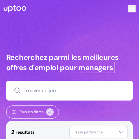
Recherchez parmi les meilleures offres d’emploi pour Comm
Recherchez parmi les meilleures off
Recherchez parmi les meilleures
offres d'emploi pour
managers
Trouver un job
Tous les filtres
2
résultats
Tri par pertinence