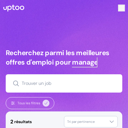
Recherchez parmi les meilleures offres d’emploi pour Cons
Recherchez parmi les meilleures off
Recherchez parmi les meilleures
offres d'emploi pour
managers
Trouver un job
Tous les filtres
2
résultats
Tri par pertinence