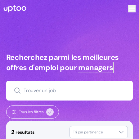
Recherchez parmi les meilleures offres d’emploi pour Conse
Recherchez parmi les meilleures off
Recherchez parmi les meilleures
offres d'emploi pour
managers
Trouver un job
Tous les filtres
2
résultats
Tri par pertinence