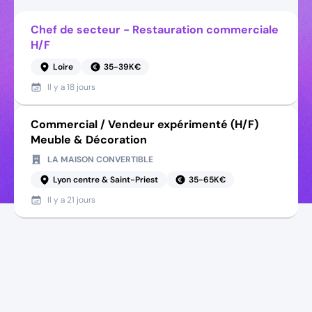
Chef de secteur - Restauration commerciale
H/F
Loire
35-39K€
Il y a
18 jours
Commercial / Vendeur expérimenté (H/F)
Meuble & Décoration
LA MAISON CONVERTIBLE
Lyon centre & Saint-Priest
35-65K€
Il y a
21 jours