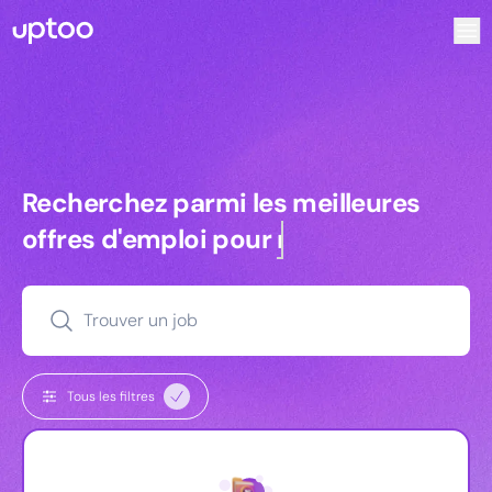
Recherchez parmi les meilleures offres d’emploi pour Dire
Recherchez parmi les meilleures off
Recherchez parmi les meilleures
offres d'emploi pour
managers
Trouver un job
Tous les filtres