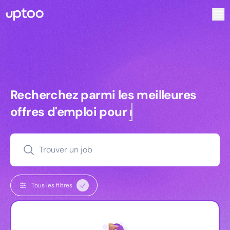
Recherchez parmi les meilleures offres d’emploi pour Direc
Recherchez parmi les meilleures off
Recherchez parmi les meilleures
offres d'emploi pour
managers
Trouver un job
Tous les filtres