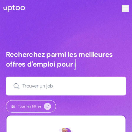
Recherchez parmi les meilleures offres d’emploi pour Dire
Recherchez parmi les meilleures off
Recherchez parmi les meilleures
offres d'emploi pour
commerciaux
Trouver un job
Tous les filtres