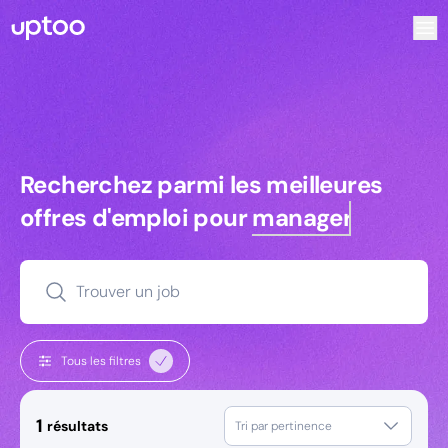
Recherchez parmi les meilleures offres d’emploi pour Dir
Recherchez parmi les meilleures off
Recherchez parmi les meilleures
offres d'emploi pour
managers
Trouver un job
Tous les filtres
1
résultats
Tri par pertinence