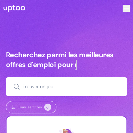
Recherchez parmi les meilleures offres d’emploi pour Direc
Recherchez parmi les meilleures off
Recherchez parmi les meilleures
offres d'emploi pour
managers
Trouver un job
Tous les filtres