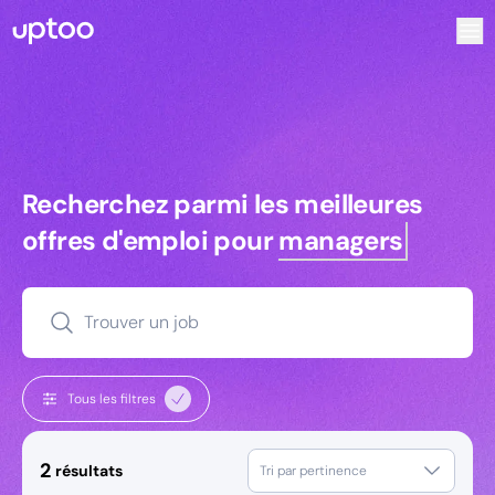
Recherchez parmi les meilleures offres d’emploi pour Dire
Recherchez parmi les meilleures off
Recherchez parmi les meilleures
offres d'emploi pour
managers
Trouver un job
Tous les filtres
2
résultats
Tri par pertinence