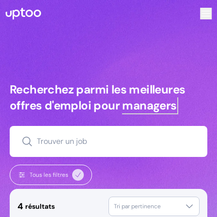
Recherchez parmi les meilleures offres d’emploi pour Dire
Recherchez parmi les meilleures off
Recherchez parmi les meilleures
offres d'emploi pour
managers
Trouver un job
Tous les filtres
4
résultats
Tri par pertinence