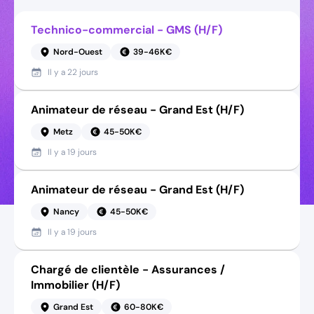
Technico-commercial - GMS (H/F)
Nord-Ouest
39-46K€
Il y a
22 jours
Animateur de réseau - Grand Est (H/F)
Metz
45-50K€
Il y a
19 jours
Animateur de réseau - Grand Est (H/F)
Nancy
45-50K€
Il y a
19 jours
Chargé de clientèle - Assurances /
Immobilier (H/F)
Grand Est
60-80K€