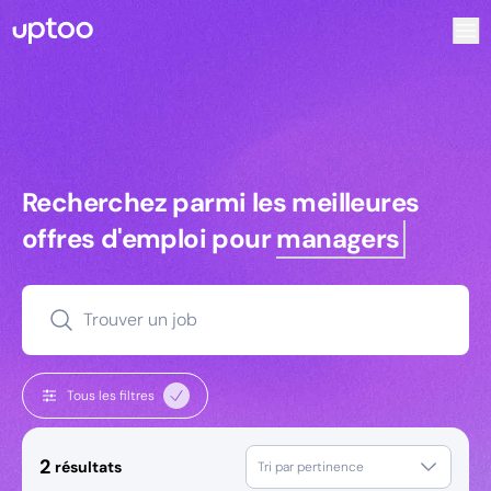
Recherchez parmi les meilleures offres d’emploi pour Dir
Recherchez parmi les meilleures off
Recherchez parmi les meilleures
offres d'emploi pour
managers
Trouver un job
Tous les filtres
2
résultats
Tri par pertinence