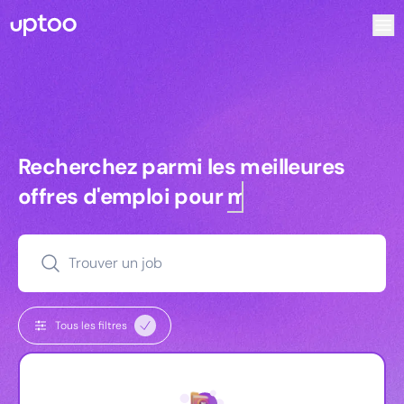
Recherchez parmi les meilleures offres d’emploi pour Dire
Recherchez parmi les meilleures off
Recherchez parmi les meilleures
offres d'emploi pour
managers
Trouver un job
Tous les filtres