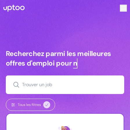
Recherchez parmi les meilleures offres d’emploi pour Dir
Recherchez parmi les meilleures off
Recherchez parmi les meilleures
offres d'emploi pour
managers
Trouver un job
Tous les filtres