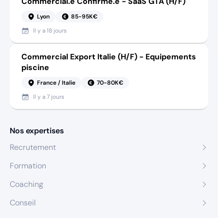
Commercial.e Confirmé.e - SaaS GTA (H/F)
Lyon
85-95K€
Il y a
18 jours
Commercial Export Italie (H/F) - Equipements
piscine
France / Italie
70-80K€
Il y a
7 jours
Nos expertises
Recrutement
Formation
Coaching
Conseil