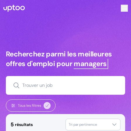
Recherchez parmi les meilleures offres d’emploi pour Dire
Recherchez parmi les meilleures off
Recherchez parmi les meilleures
offres d'emploi pour
managers
Trouver un job
Tous les filtres
5
résultats
Tri par pertinence