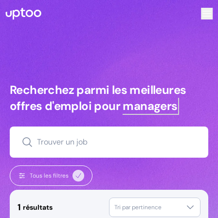
Recherchez parmi les meilleures offres d’emploi pour Dire
Recherchez parmi les meilleures off
Recherchez parmi les meilleures
offres d'emploi pour
managers
Trouver un job
Tous les filtres
1
résultats
Tri par pertinence