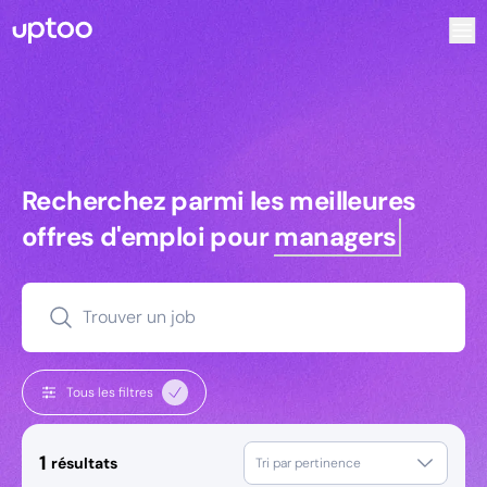
Recherchez parmi les meilleures offres d’emploi pour Gesti
Recherchez parmi les meilleures off
Recherchez parmi les meilleures
offres d'emploi pour
managers
Trouver un job
Tous les filtres
1
résultats
Tri par pertinence