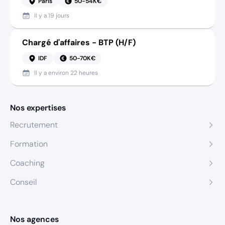
Paris
50-54K€
Il y a
19 jours
Chargé d'affaires - BTP (H/F)
IDF
50-70K€
Il y a
environ 22 heures
Nos expertises
Recrutement
Formation
Coaching
Conseil
Nos agences