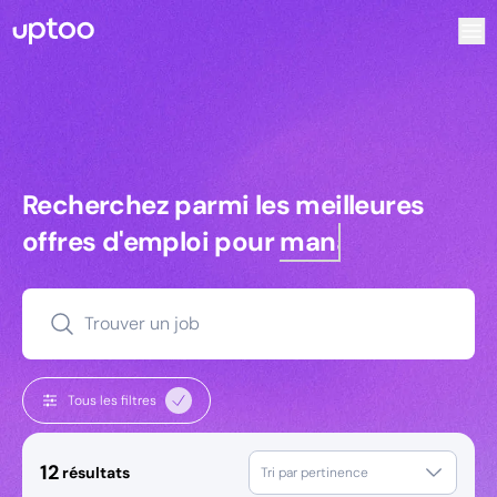
Recherchez parmi les meilleures offres d’emploi pour Ingéni
Recherchez parmi les meilleures off
Recherchez parmi les meilleures
offres d'emploi pour
managers
Trouver un job
Tous les filtres
12
résultats
Tri par pertinence