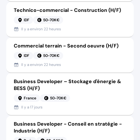
Technico-commercial - Construction (H/F)
IDF
50-70K€
Il y a
environ 22 heures
Commercial terrain - Second oeuvre (H/F)
IDF
50-70K€
Il y a
environ 22 heures
Business Developer – Stockage d'énergie &
BESS (H/F)
France
50-70K€
Il y a
17 jours
Business Developer - Conseil en stratégie -
Industrie (H/F)