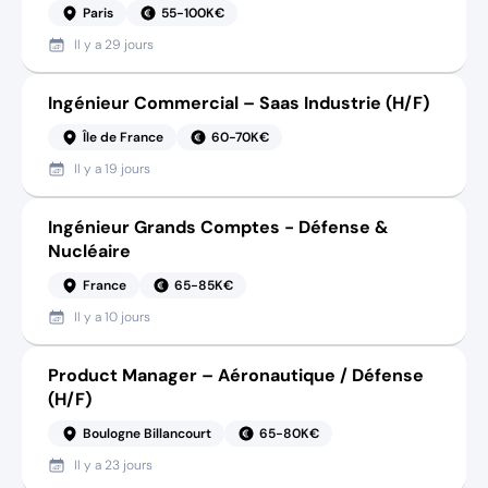
Paris
55-100K€
Il y a
29 jours
Ingénieur Commercial – Saas Industrie (H/F)
Île de France
60-70K€
Il y a
19 jours
Ingénieur Grands Comptes - Défense &
Nucléaire
France
65-85K€
Il y a
10 jours
Product Manager – Aéronautique / Défense
(H/F)
Boulogne Billancourt
65-80K€
Il y a
23 jours