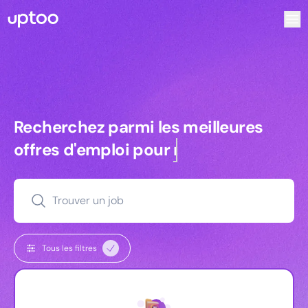
Recherchez parmi les meilleures offres d’emploi pour Ingén
Recherchez parmi les meilleures off
Recherchez parmi les meilleures
offres d'emploi pour
managers
Trouver un job
Tous les filtres