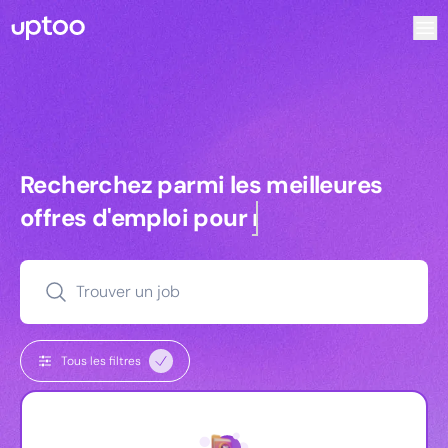
Recherchez parmi les meilleures offres d’emploi pour Ing
Recherchez parmi les meilleures off
Recherchez parmi les meilleures
offres d'emploi pour
commerciaux
Trouver un job
Tous les filtres