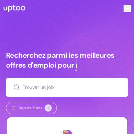
Recherchez parmi les meilleures offres d’emploi pour Ingé
Recherchez parmi les meilleures off
Recherchez parmi les meilleures
offres d'emploi pour
managers
Trouver un job
Tous les filtres