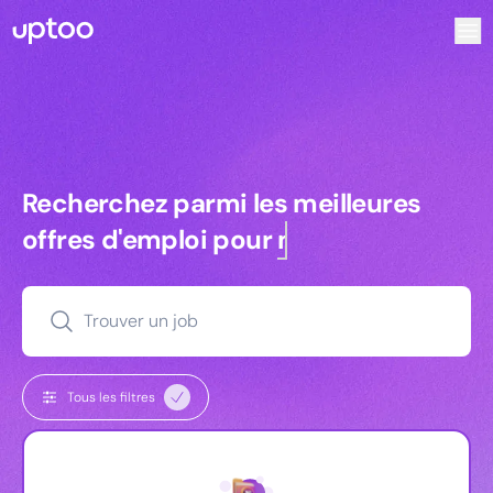
Recherchez parmi les meilleures offres d’emploi pour Ingé
Recherchez parmi les meilleures off
Recherchez parmi les meilleures
offres d'emploi pour
managers
Trouver un job
Tous les filtres