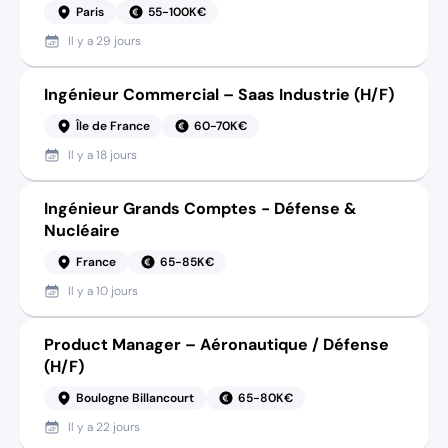
Paris
55-100K€
Il y a
29 jours
Ingénieur Commercial – Saas Industrie (H/F)
Île de France
60-70K€
Il y a
18 jours
Ingénieur Grands Comptes - Défense &
Nucléaire
France
65-85K€
Il y a
10 jours
Product Manager – Aéronautique / Défense
(H/F)
Boulogne Billancourt
65-80K€
Il y a
22 jours