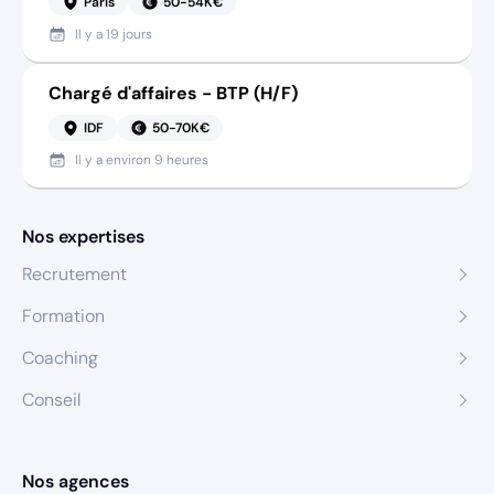
Paris
50-54K€
Il y a
19 jours
Chargé d'affaires - BTP (H/F)
IDF
50-70K€
Il y a
environ 9 heures
Nos expertises
Recrutement
Formation
Coaching
Conseil
Nos agences