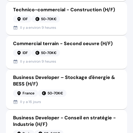
Technico-commercial - Construction (H/F)
IDF
50-70K€
Il y a
environ 9 heures
Commercial terrain - Second oeuvre (H/F)
IDF
50-70K€
Il y a
environ 9 heures
Business Developer – Stockage d'énergie &
BESS (H/F)
France
50-70K€
Il y a
16 jours
Business Developer - Conseil en stratégie -
Industrie (H/F)