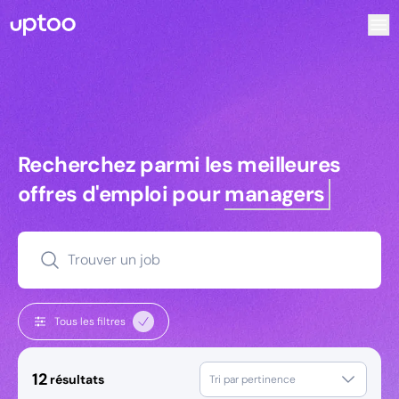
Recherchez parmi les meilleures offres d’emploi pour Ingé
Recherchez parmi les meilleures off
Recherchez parmi les meilleures
offres d'emploi pour
managers
Trouver un job
Tous les filtres
12
résultats
Tri par pertinence