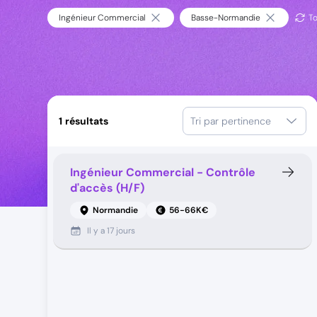
Ingénieur Commercial
Basse-Normandie
To
1
résultats
Tri par pertinence
Ingénieur Commercial - Contrôle
d'accès (H/F)
Normandie
56-66K€
Il y a
17 jours