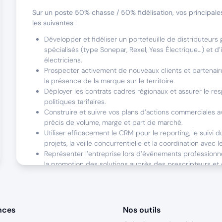
Sur un poste 50% chasse / 50% fidélisation, vos principale
les suivantes :
Développer et fidéliser un portefeuille de distributeurs 
spécialisés (type Sonepar, Rexel, Yess Électrique…) et d’i
électriciens.
Prospecter activement de nouveaux clients et partenair
la présence de la marque sur le territoire.
Déployer les contrats cadres régionaux et assurer le re
politiques tarifaires.
Construire et suivre vos plans d’actions commerciales a
précis de volume, marge et part de marché.
Utiliser efficacement le CRM pour le reporting, le suivi d
projets, la veille concurrentielle et la coordination avec l
Représenter l’entreprise lors d’événements professionne
la promotion des solutions auprès des prescripteurs et
Nous sommes faits pour travailler ensemble s
nces
Nos outils
Votre profil idéal ?