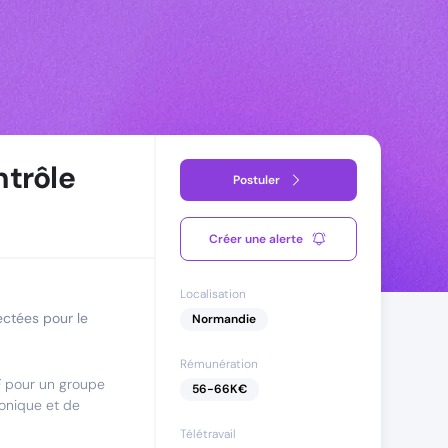
ntrôle
Postuler
Créer une alerte
Localisation
ectées pour le
Normandie
Rémunération
F
pour un groupe
56
-
66
K€
ronique et de
Télétravail