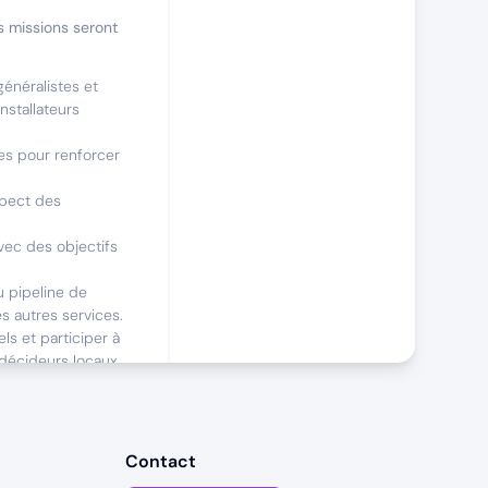
s missions seront
généralistes et
nstallateurs
es pour renforcer
spect des
vec des objectifs
u pipeline de
es autres services.
ls et participer à
 décideurs locaux.
i
Contact