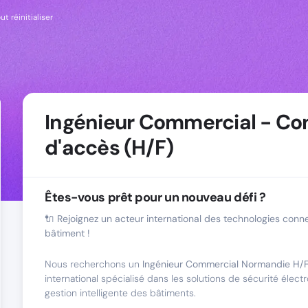
ut réinitialiser
Ingénieur Commercial - Co
d'accès (H/F)
Êtes-vous prêt pour un nouveau défi ?
🔌 Rejoignez un acteur international des technologies conn
bâtiment !
Nous recherchons un
Ingénieur Commercial Normandie H/
international spécialisé dans les solutions de sécurité élect
gestion intelligente des bâtiments.