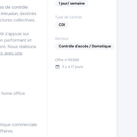
1
jour
/ semaine
s de contrôle
-intrusion
, destinés
Type de contrat
uctures collectives.
CDI
té s’appuie sur
Secteur
on performant et
ent. Nous réalisons
Contrôle d'accès / Domotique
s, avec une
Offre n°
49389
Il y a
17 jours
n home office.
litique commerciale
ffaires.