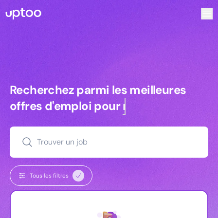
Recherchez parmi les meilleures offres d’emploi pour Ingén
Recherchez parmi les meilleures off
Recherchez parmi les meilleures
offres d'emploi pour
commerciaux
Trouver un job
Tous les filtres