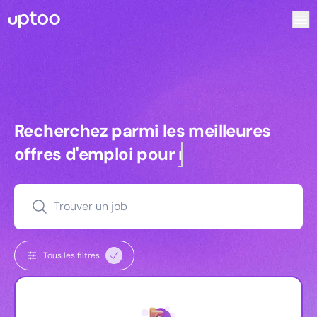
Recherchez parmi les meilleures offres d’emploi pour Ingén
Recherchez parmi les meilleures off
Recherchez parmi les meilleures
offres d'emploi pour
commerciaux
Trouver un job
Tous les filtres