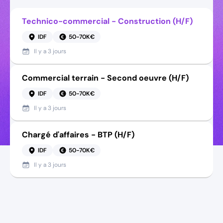
Technico-commercial - Construction (H/F)
IDF
50-70K€
Il y a
3 jours
Commercial terrain - Second oeuvre (H/F)
IDF
50-70K€
Il y a
3 jours
Chargé d'affaires - BTP (H/F)
IDF
50-70K€
Il y a
3 jours