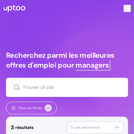
Recherchez parmi les meilleures offres d’emploi pour Ingé
Recherchez parmi les meilleures off
Recherchez parmi les meilleures
offres d'emploi pour
managers
Trouver un job
Tous les filtres
3
résultats
Tri par pertinence