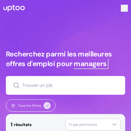
Recherchez parmi les meilleures offres d’emploi pour Ingé
Recherchez parmi les meilleures off
Recherchez parmi les meilleures
offres d'emploi pour
managers
Trouver un job
Tous les filtres
1
résultats
Tri par pertinence