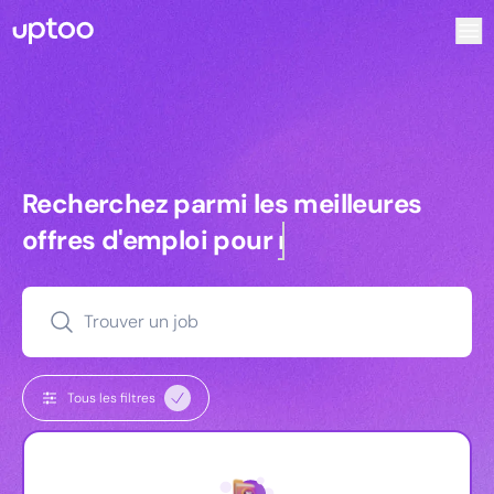
Recherchez parmi les meilleures offres d’emploi pour Ingé
Recherchez parmi les meilleures off
Recherchez parmi les meilleures
offres d'emploi pour
managers
Trouver un job
Tous les filtres