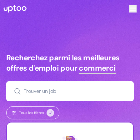
Recherchez parmi les meilleures offres d’emploi pour Ingé
Recherchez parmi les meilleures off
Recherchez parmi les meilleures
offres d'emploi pour
commerciaux
Trouver un job
Tous les filtres