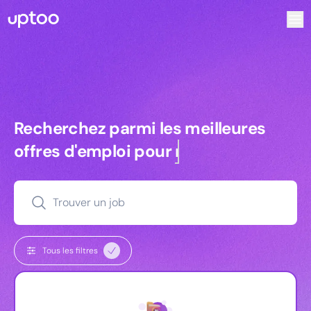
Recherchez parmi les meilleures offres d’emploi pour Ingé
Recherchez parmi les meilleures off
Recherchez parmi les meilleures
offres d'emploi pour
managers
Trouver un job
Tous les filtres