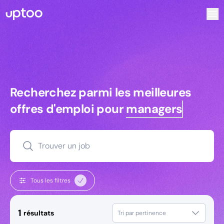
Recherchez parmi les meilleures offres d’emploi pour Ingé
Recherchez parmi les meilleures off
Recherchez parmi les meilleures
offres d'emploi pour
managers
Trouver un job
Tous les filtres
1
résultats
Tri par pertinence