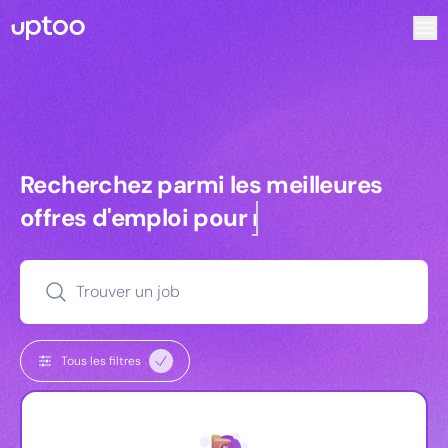
Recherchez parmi les meilleures offres d’emploi pour Ing
Recherchez parmi les meilleures off
Recherchez parmi les meilleures
offres d'emploi pour
commerciaux
Trouver un job
Tous les filtres