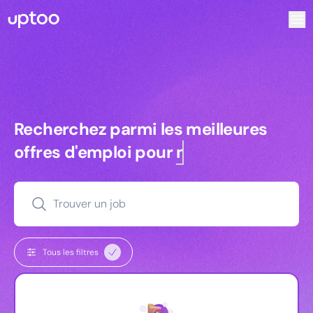
Recherchez parmi les meilleures offres d’emploi pour Ingé
Recherchez parmi les meilleures off
Recherchez parmi les meilleures
offres d'emploi pour
managers
Trouver un job
Tous les filtres