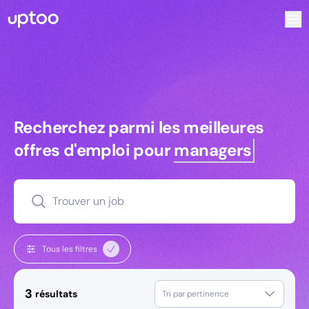
Recherchez parmi les meilleures offres d’emploi pour Ingé
Recherchez parmi les meilleures off
Recherchez parmi les meilleures
offres d'emploi pour
managers
Trouver un job
Tous les filtres
3
résultats
Tri par pertinence