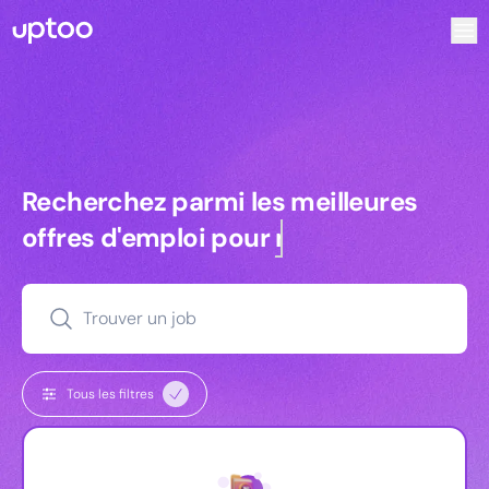
Recherchez parmi les meilleures offres d’emploi pour Ingé
Recherchez parmi les meilleures off
Recherchez parmi les meilleures
offres d'emploi pour
managers
Trouver un job
Tous les filtres