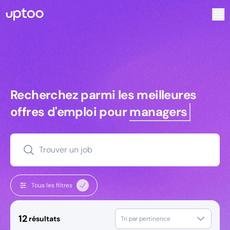
Recherchez parmi les meilleures offres d’emploi pour Ingé
Recherchez parmi les meilleures off
Recherchez parmi les meilleures
offres d'emploi pour
managers
Trouver un job
Tous les filtres
12
résultats
Tri par pertinence