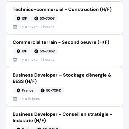
Technico-commercial - Construction (H/F)
IDF
50-70K€
Il y a
environ 4 heures
Commercial terrain - Second oeuvre (H/F)
IDF
50-70K€
Il y a
environ 4 heures
Business Developer – Stockage d'énergie &
BESS (H/F)
France
50-70K€
Il y a
16 jours
Business Developer - Conseil en stratégie -
Industrie (H/F)