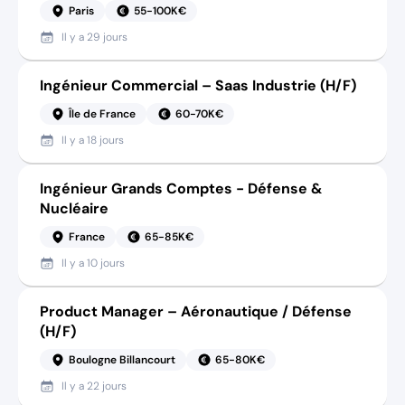
Paris
55-100K€
Il y a
29 jours
Ingénieur Commercial – Saas Industrie (H/F)
Île de France
60-70K€
Il y a
18 jours
Ingénieur Grands Comptes - Défense &
Nucléaire
France
65-85K€
Il y a
10 jours
Product Manager – Aéronautique / Défense
(H/F)
Boulogne Billancourt
65-80K€
Il y a
22 jours