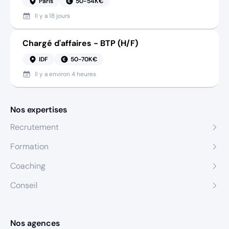
Paris
50-54K€
Il y a
18 jours
Chargé d'affaires - BTP (H/F)
IDF
50-70K€
Il y a
environ 4 heures
Nos expertises
Recrutement
Formation
Coaching
Conseil
Nos agences