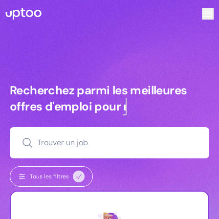
Recherchez parmi les meilleures offres d’emploi pour Ingé
Recherchez parmi les meilleures off
Recherchez parmi les meilleures
offres d'emploi pour
managers
Trouver un job
Tous les filtres